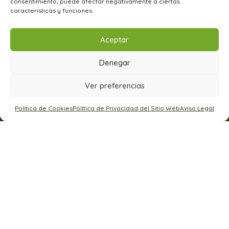
consentimiento, puede afectar negativamente a ciertas
características y funciones.
Carretera Martos - Santiago de Calatrava, km. 5 23600
Martos, Jaén · España
Atención al cliente: 649 227 459 (de lunes a viernes, de
Aceptar
9:00 a 14:00)
Denegar
Ver preferencias
Política de Cookies
Política de Privacidad del Sitio Web
Aviso Legal